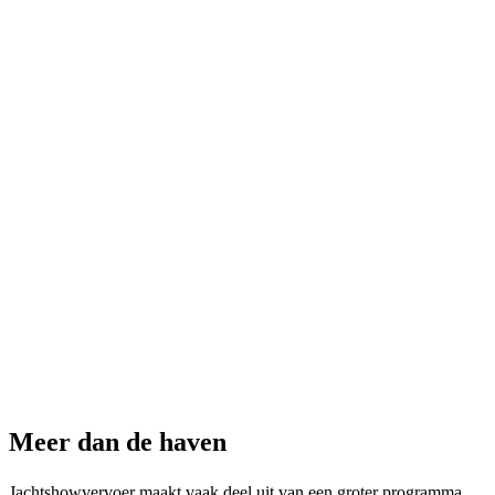
Meer dan de haven
Jachtshowvervoer maakt vaak deel uit van een groter programma.