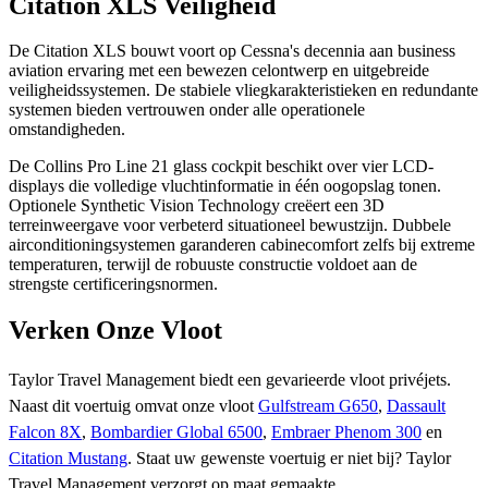
Citation XLS Veiligheid
De Citation XLS bouwt voort op Cessna's decennia aan business
aviation ervaring met een bewezen celontwerp en uitgebreide
veiligheidssystemen. De stabiele vliegkarakteristieken en redundante
systemen bieden vertrouwen onder alle operationele
omstandigheden.
De Collins Pro Line 21 glass cockpit beschikt over vier LCD-
displays die volledige vluchtinformatie in één oogopslag tonen.
Optionele Synthetic Vision Technology creëert een 3D
terreinweergave voor verbeterd situationeel bewustzijn. Dubbele
airconditioningsystemen garanderen cabinecomfort zelfs bij extreme
temperaturen, terwijl de robuuste constructie voldoet aan de
strengste certificeringsnormen.
Verken Onze Vloot
Taylor Travel Management biedt een gevarieerde vloot privéjets.
Naast dit voertuig omvat onze vloot
Gulfstream G650
,
Dassault
Falcon 8X
,
Bombardier Global 6500
,
Embraer Phenom 300
en
Citation Mustang
. Staat uw gewenste voertuig er niet bij? Taylor
Travel Management verzorgt op maat gemaakte