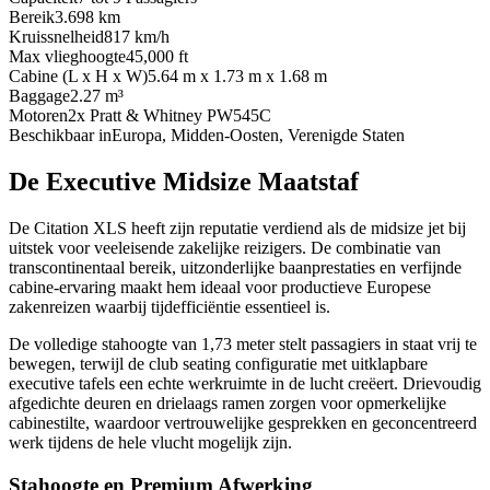
Bereik
3.698 km
Kruissnelheid
817 km/h
Max vlieghoogte
45,000 ft
Cabine (L x H x W)
5.64 m x 1.73 m x 1.68 m
Baggage
2.27 m³
Motoren
2x Pratt & Whitney PW545C
Beschikbaar in
Europa, Midden-Oosten, Verenigde Staten
De Executive Midsize Maatstaf
De Citation XLS heeft zijn reputatie verdiend als de midsize jet bij
uitstek voor veeleisende zakelijke reizigers. De combinatie van
transcontinentaal bereik, uitzonderlijke baanprestaties en verfijnde
cabine-ervaring maakt hem ideaal voor productieve Europese
zakenreizen waarbij tijdefficiëntie essentieel is.
De volledige stahoogte van 1,73 meter stelt passagiers in staat vrij te
bewegen, terwijl de club seating configuratie met uitklapbare
executive tafels een echte werkruimte in de lucht creëert. Drievoudig
afgedichte deuren en drielaags ramen zorgen voor opmerkelijke
cabinestilte, waardoor vertrouwelijke gesprekken en geconcentreerd
werk tijdens de hele vlucht mogelijk zijn.
Stahoogte en Premium Afwerking