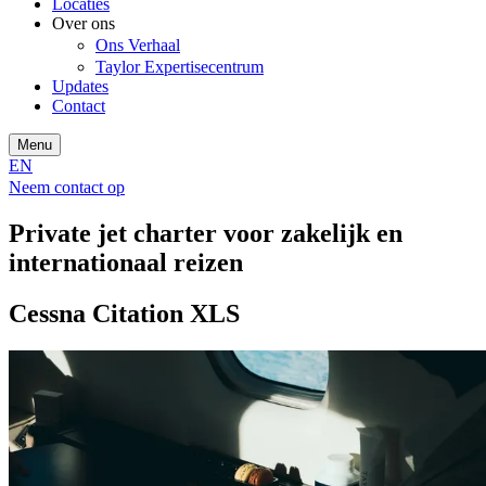
Locaties
Over ons
Ons Verhaal
Taylor Expertisecentrum
Updates
Contact
Menu
EN
Neem contact op
Private jet charter voor zakelijk en
internationaal reizen
Cessna Citation XLS