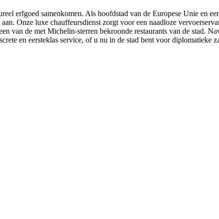
cultureel erfgoed samenkomen. Als hoofdstad van de Europese Unie en ee
rs aan. Onze luxe chauffeursdienst zorgt voor een naadloze vervoerserv
en van de met Michelin-sterren bekroonde restaurants van de stad. Nav
screte en eersteklas service, of u nu in de stad bent voor diplomatieke z