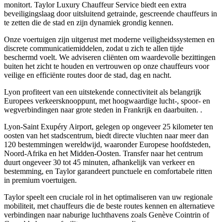
monitort. Taylor Luxury Chauffeur Service biedt een extra
beveiligingslaag door uitsluitend getrainde, gescreende chauffeurs in
te zetten die de stad en zijn dynamiek grondig kennen.
Onze voertuigen zijn uitgerust met moderne veiligheidssystemen en
discrete communicatiemiddelen, zodat u zich te allen tijde
beschermd voelt. We adviseren cliënten om waardevolle bezittingen
buiten het zicht te houden en vertrouwen op onze chauffeurs voor
veilige en efficiënte routes door de stad, dag en nacht.
Lyon profiteert van een uitstekende connectiviteit als belangrijk
Europees verkeersknooppunt, met hoogwaardige lucht-, spoor- en
wegverbindingen naar grote steden in Frankrijk en daarbuiten. .
Lyon-Saint Exupéry Airport, gelegen op ongeveer 25 kilometer ten
oosten van het stadscentrum, biedt directe vluchten naar meer dan
120 bestemmingen wereldwijd, waaronder Europese hoofdsteden,
Noord-Afrika en het Midden-Oosten. Transfer naar het centrum
duurt ongeveer 30 tot 45 minuten, afhankelijk van verkeer en
bestemming, en Taylor garandeert punctuele en comfortabele ritten
in premium voertuigen.
Taylor speelt een cruciale rol in het optimaliseren van uw regionale
mobiliteit, met chauffeurs die de beste routes kennen en alternatieve
verbindingen naar naburige luchthavens zoals Genève Cointrin of