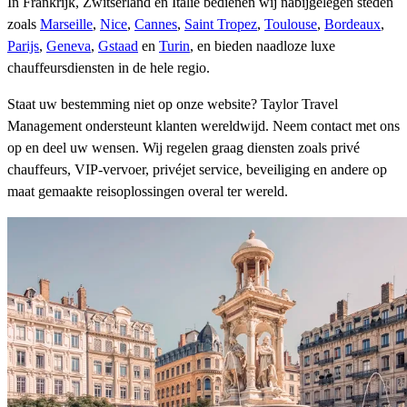
In Frankrijk, Zwitserland en Italië bedienen wij nabijgelegen steden
zoals
Marseille
,
Nice
,
Cannes
,
Saint Tropez
,
Toulouse
,
Bordeaux
,
Parijs
,
Geneva
,
Gstaad
en
Turin
, en bieden naadloze luxe
chauffeursdiensten in de hele regio.
Staat uw bestemming niet op onze website? Taylor Travel
Management ondersteunt klanten wereldwijd. Neem contact met ons
op en deel uw wensen. Wij regelen graag diensten zoals privé
chauffeurs, VIP-vervoer, privéjet service, beveiliging en andere op
maat gemaakte reisoplossingen overal ter wereld.