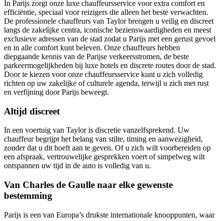
In Parijs zorgt onze luxe chauffeursservice voor extra comfort en
efficiëntie, speciaal voor reizigers die alleen het beste verwachten.
De professionele chauffeurs van Taylor brengen u veilig en discreet
langs de zakelijke centra, iconische bezienswaardigheden en meest
exclusieve adressen van de stad zodat u Parijs met een gerust gevoel
en in alle comfort kunt beleven. Onze chauffeurs hebben
diepgaande kennis van de Parijse verkeersstromen, de beste
parkeermogelijkheden bij luxe hotels en discrete routes door de stad.
Door te kiezen voor onze chauffeursservice kunt u zich volledig
richten op uw zakelijke of culturele agenda, terwijl u zich met rust
en verfijning door Parijs beweegt.
Altijd discreet
In een voertuig van Taylor is discretie vanzelfsprekend. Uw
chauffeur begrijpt het belang van stilte, timing en aanwezigheid,
zonder dat u dit hoeft aan te geven. Of u zich wilt voorbereiden op
een afspraak, vertrouwelijke gesprekken voert of simpelweg wilt
ontspannen uw tijd in de auto is volledig van u.
Van Charles de Gaulle naar elke gewenste
bestemming
Parijs is een van Europa’s drukste internationale knooppunten, waar