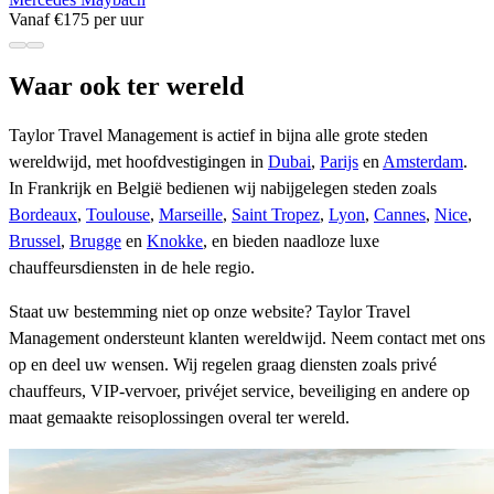
Vanaf €175 per uur
Waar ook ter wereld
Taylor Travel Management is actief in bijna alle grote steden
wereldwijd, met hoofdvestigingen in
Dubai
,
Parijs
en
Amsterdam
.
In Frankrijk en België bedienen wij nabijgelegen steden zoals
Bordeaux
,
Toulouse
,
Marseille
,
Saint Tropez
,
Lyon
,
Cannes
,
Nice
,
Brussel
,
Brugge
en
Knokke
, en bieden naadloze luxe
chauffeursdiensten in de hele regio.
Staat uw bestemming niet op onze website? Taylor Travel
Management ondersteunt klanten wereldwijd. Neem contact met ons
op en deel uw wensen. Wij regelen graag diensten zoals privé
chauffeurs, VIP-vervoer, privéjet service, beveiliging en andere op
maat gemaakte reisoplossingen overal ter wereld.