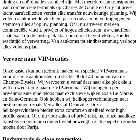
timing en coördinatie essentieel zijn. Met meerdere aankomstpunten
van commerciële terminals op Charles de Gaulle en Orly tot privé-
luchtvaartfaciliteiten vereist elke transfer nauwkeurige planning. Wij
volgen aankomende vluchten, passen ons aan bij vertragingen en
stemmen alles af op uw planning. Of u nu arriveert met een
commerciële vlucht, privéjet of hogesnelheidstrein, uw chauffeur
staat exact op de juiste plek klaar om direct te vertrekken, zonder
wachttijd of verwarring. Van aankomst tot eindbestemming verloopt
alles volgens plan.
Vervoer naar VIP-locaties
Onze gasten kunnen gebruik maken van speciale VIP-terminals
voor discrete aankomsten, op slechts 30 tot 40 minuten van de
Champs-Élysées. Wij vervoeren u vanaf daar naar elke plek die u
wilt en weer terug naar de VIP-terminal. Wij brengen u per
privélimousine moeiteloos naar exclusieve wijken zoals Le Marais
en Saint-Germain. Ook hebben wij helikopterverbindingen naar
bestemmingen zoals Versailles of Deauville. Deze
helikoptervluchten bieden extra comfort en snelheid voor high-
profile gasten. Of u nu voor zaken of privé reist, met onze naadloze
transfers en premium connectiviteit beweegt u zich soepel en zonder
moeite door Parijs.
Bodyguards & close protection