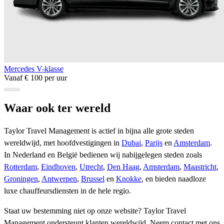
Mercedes V-klasse
Vanaf € 100 per uur
Waar ook ter wereld
Taylor Travel Management is actief in bijna alle grote steden
wereldwijd, met hoofdvestigingen in
Dubai
,
Parijs
en
Amsterdam
.
In Nederland en België bedienen wij nabijgelegen steden zoals
Rotterdam
,
Eindhoven
,
Utrecht
,
Den Haag
,
Amsterdam
,
Maastricht
,
Groningen
,
Antwerpen
,
Brussel
en
Knokke
, en bieden naadloze
luxe chauffeursdiensten in de hele regio.
Staat uw bestemming niet op onze website? Taylor Travel
Management ondersteunt klanten wereldwijd. Neem contact met ons