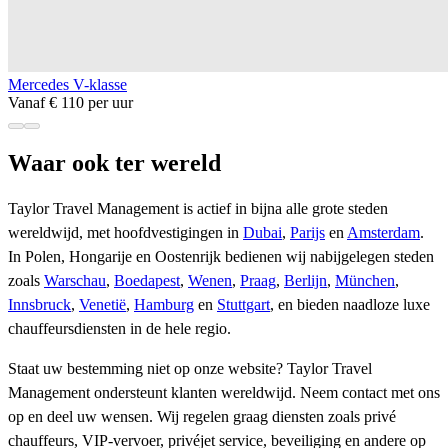
Mercedes V-klasse
Vanaf € 110 per uur
Waar ook ter wereld
Taylor Travel Management is actief in bijna alle grote steden
wereldwijd, met hoofdvestigingen in
Dubai
,
Parijs
en
Amsterdam
.
In Polen, Hongarije en Oostenrijk bedienen wij nabijgelegen steden
zoals
Warschau
,
Boedapest
,
Wenen
,
Praag
,
Berlijn
,
München
,
Innsbruck
,
Venetië
,
Hamburg
en
Stuttgart
, en bieden naadloze luxe
chauffeursdiensten in de hele regio.
Staat uw bestemming niet op onze website? Taylor Travel
Management ondersteunt klanten wereldwijd. Neem contact met ons
op en deel uw wensen. Wij regelen graag diensten zoals privé
chauffeurs, VIP-vervoer, privéjet service, beveiliging en andere op