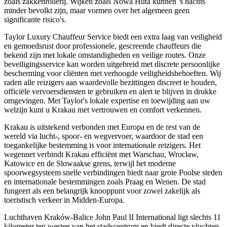
zoals zakkenrollerij. Wijken zoals Nowa Huta kunnen 's nachts
minder bevolkt zijn, maar vormen over het algemeen geen
significante risico's.
Taylor Luxury Chauffeur Service biedt een extra laag van veiligheid
en gemoedsrust door professionele, gescreende chauffeurs die
bekend zijn met lokale omstandigheden en veilige routes. Onze
beveiligingsservice kan worden uitgebreid met discrete persoonlijke
bescherming voor cliënten met verhoogde veiligheidsbehoeften. Wij
raden alle reizigers aan waardevolle bezittingen discreet te houden,
officiële vervoersdiensten te gebruiken en alert te blijven in drukke
omgevingen. Met Taylor's lokale expertise en toewijding aan uw
welzijn kunt u Krakau met vertrouwen en comfort verkennen.
Krakau is uitstekend verbonden met Europa en de rest van de
wereld via lucht-, spoor- en wegvervoer, waardoor de stad een
toegankelijke bestemming is voor internationale reizigers. Het
wegennet verbindt Krakau efficiënt met Warschau, Wrocław,
Katowice en de Slowaakse grens, terwijl het moderne
spoorwegsysteem snelle verbindingen biedt naar grote Poolse steden
en internationale bestemmingen zoals Praag en Wenen. De stad
fungeert als een belangrijk knooppunt voor zowel zakelijk als
toeristisch verkeer in Midden-Europa.
Luchthaven Kraków-Balice John Paul II International ligt slechts 11
kilometer ten westen van het stadscentrum en biedt directe vluchten