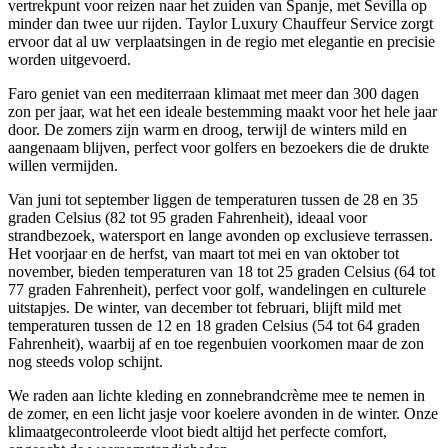
vertrekpunt voor reizen naar het zuiden van Spanje, met Sevilla op
minder dan twee uur rijden. Taylor Luxury Chauffeur Service zorgt
ervoor dat al uw verplaatsingen in de regio met elegantie en precisie
worden uitgevoerd.
Faro geniet van een mediterraan klimaat met meer dan 300 dagen
zon per jaar, wat het een ideale bestemming maakt voor het hele jaar
door. De zomers zijn warm en droog, terwijl de winters mild en
aangenaam blijven, perfect voor golfers en bezoekers die de drukte
willen vermijden.
Van juni tot september liggen de temperaturen tussen de 28 en 35
graden Celsius (82 tot 95 graden Fahrenheit), ideaal voor
strandbezoek, watersport en lange avonden op exclusieve terrassen.
Het voorjaar en de herfst, van maart tot mei en van oktober tot
november, bieden temperaturen van 18 tot 25 graden Celsius (64 tot
77 graden Fahrenheit), perfect voor golf, wandelingen en culturele
uitstapjes. De winter, van december tot februari, blijft mild met
temperaturen tussen de 12 en 18 graden Celsius (54 tot 64 graden
Fahrenheit), waarbij af en toe regenbuien voorkomen maar de zon
nog steeds volop schijnt.
We raden aan lichte kleding en zonnebrandcrème mee te nemen in
de zomer, en een licht jasje voor koelere avonden in de winter. Onze
klimaatgecontroleerde vloot biedt altijd het perfecte comfort,