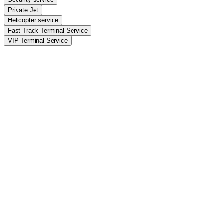
Private Jet
Helicopter service
Fast Track Terminal Service
VIP Terminal Service