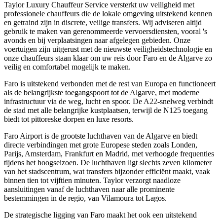
Taylor Luxury Chauffeur Service versterkt uw veiligheid met
professionele chauffeurs die de lokale omgeving uitstekend kennen
en getraind zijn in discrete, veilige transfers. Wij adviseren altijd
gebruik te maken van gerenommeerde vervoersdiensten, vooral 's
avonds en bij verplaatsingen naar afgelegen gebieden. Onze
voertuigen zijn uitgerust met de nieuwste veiligheidstechnologie en
onze chauffeurs staan klaar om uw reis door Faro en de Algarve zo
veilig en comfortabel mogelijk te maken.
Faro is uitstekend verbonden met de rest van Europa en functioneert
als de belangrijkste toegangspoort tot de Algarve, met moderne
infrastructuur via de weg, lucht en spoor. De A22-snelweg verbindt
de stad met alle belangrijke kustplaatsen, terwijl de N125 toegang
biedt tot pittoreske dorpen en luxe resorts.
Faro Airport is de grootste luchthaven van de Algarve en biedt
directe verbindingen met grote Europese steden zoals Londen,
Parijs, Amsterdam, Frankfurt en Madrid, met verhoogde frequenties
tijdens het hoogseizoen. De luchthaven ligt slechts zeven kilometer
van het stadscentrum, wat transfers bijzonder efficiënt maakt, vaak
binnen tien tot vijftien minuten. Taylor verzorgt naadloze
aansluitingen vanaf de luchthaven naar alle prominente
bestemmingen in de regio, van Vilamoura tot Lagos.
De strategische ligging van Faro maakt het ook een uitstekend