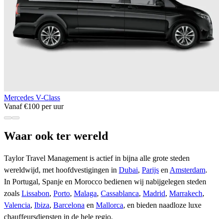
Mercedes V-Class
Vanaf €100 per uur
Waar ook ter wereld
Taylor Travel Management is actief in bijna alle grote steden
wereldwijd, met hoofdvestigingen in
Dubai
,
Parijs
en
Amsterdam
.
In Portugal, Spanje en Morocco bedienen wij nabijgelegen steden
zoals
Lissabon
,
Porto
,
Malaga
,
Cassablanca
,
Madrid
,
Marrakech
,
Valencia
,
Ibiza
,
Barcelona
en
Mallorca
, en bieden naadloze luxe
chauffeursdiensten in de hele regio.