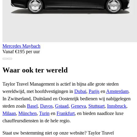
Mercedes Maybach
Vanaf €195 per uur
Waar ook ter wereld
Taylor Travel Management is actief in bijna alle grote steden
wereldwijd, met hoofdvestigingen in
Dubai
,
Parijs
en
Amsterdam
.
In Zwitserland, Duitsland en Oostenrijk bedienen wij nabijgelegen
steden zoals
Basel
,
Davos
,
Gstaad
,
Geneva
,
Stuttgart
,
Innsbruck
,
Milaan
,
München
,
Turin
en
Frankfurt
, en bieden naadloze luxe
chauffeursdiensten in de hele regio.
Staat uw bestemming niet op onze website? Taylor Travel