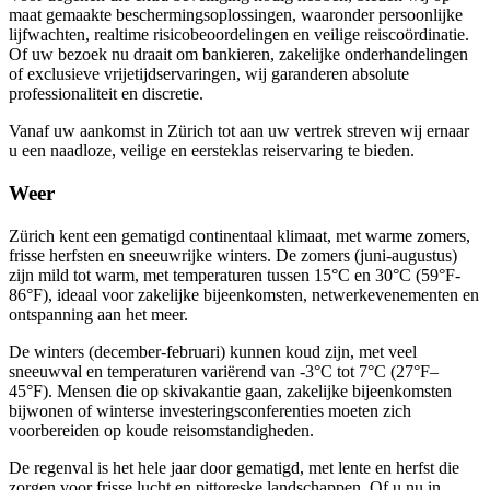
maat gemaakte beschermingsoplossingen, waaronder persoonlijke
lijfwachten, realtime risicobeoordelingen en veilige reiscoördinatie.
Of uw bezoek nu draait om bankieren, zakelijke onderhandelingen
of exclusieve vrijetijdservaringen, wij garanderen absolute
professionaliteit en discretie.
Vanaf uw aankomst in Zürich tot aan uw vertrek streven wij ernaar
u een naadloze, veilige en eersteklas reiservaring te bieden.
Weer
Zürich kent een gematigd continentaal klimaat, met warme zomers,
frisse herfsten en sneeuwrijke winters. De zomers (juni-augustus)
zijn mild tot warm, met temperaturen tussen 15°C en 30°C (59°F-
86°F), ideaal voor zakelijke bijeenkomsten, netwerkevenementen en
ontspanning aan het meer.
De winters (december-februari) kunnen koud zijn, met veel
sneeuwval en temperaturen variërend van -3°C tot 7°C (27°F–
45°F). Mensen die op skivakantie gaan, zakelijke bijeenkomsten
bijwonen of winterse investeringsconferenties moeten zich
voorbereiden op koude reisomstandigheden.
De regenval is het hele jaar door gematigd, met lente en herfst die
zorgen voor frisse lucht en pittoreske landschappen. Of u nu in