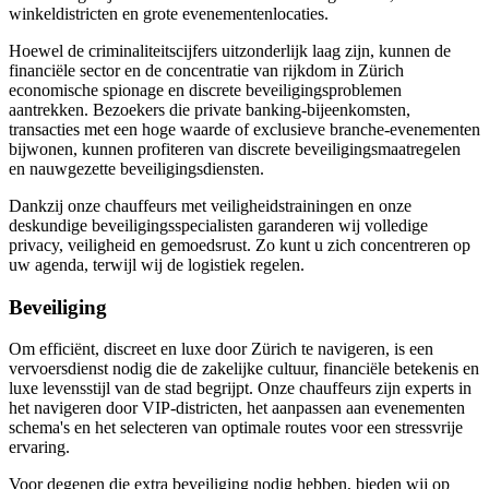
winkeldistricten en grote evenementenlocaties.
Hoewel de criminaliteitscijfers uitzonderlijk laag zijn, kunnen de
financiële sector en de concentratie van rijkdom in Zürich
economische spionage en discrete beveiligingsproblemen
aantrekken. Bezoekers die private banking-bijeenkomsten,
transacties met een hoge waarde of exclusieve branche-evenementen
bijwonen, kunnen profiteren van discrete beveiligingsmaatregelen
en nauwgezette beveiligingsdiensten.
Dankzij onze chauffeurs met veiligheidstrainingen en onze
deskundige beveiligingsspecialisten garanderen wij volledige
privacy, veiligheid en gemoedsrust. Zo kunt u zich concentreren op
uw agenda, terwijl wij de logistiek regelen.
Beveiliging
Om efficiënt, discreet en luxe door Zürich te navigeren, is een
vervoersdienst nodig die de zakelijke cultuur, financiële betekenis en
luxe levensstijl van de stad begrijpt. Onze chauffeurs zijn experts in
het navigeren door VIP-districten, het aanpassen aan evenementen
schema's en het selecteren van optimale routes voor een stressvrije
ervaring.
Voor degenen die extra beveiliging nodig hebben, bieden wij op